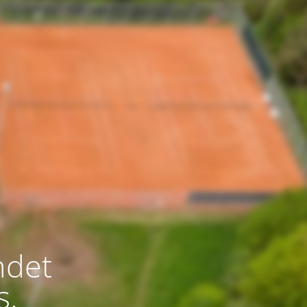
indet
s.