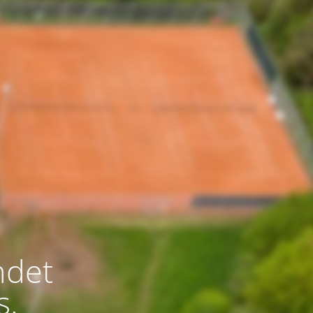
indet
s.